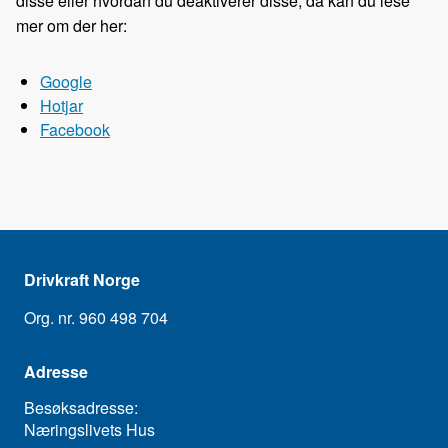
disse eller hvordan du deaktiverer disse, da kan du lese
mer om der her:
Google
Hotjar
Facebook
Drivkraft Norge
Org. nr. 960 498 704
Adresse
Besøksadresse:
Næringslivets Hus