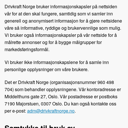
e
k
o
Drivkraft Norge bruker informasjonskapsler på nettsiden
b
e
s
vår for at den skal fungere, samtidig som vi samler inn
o
d
t
generell og anonymisert informasjon for å gjøre nettsidene
o
I
våre så informative, ryddige og brukervennlige som mulig.
k
n
Vi bruker også informasjonskapsler på vår nettside for å
målrette annonser og for å bygge målgrupper for
markedsføringsformål.
Vi bruker ikke informasjonskapslene for å samle inn
personlige opplysninger om våre brukere.
Det er Drivkraft Norge (organisasjonsnummer 960 498
704) som behandler opplysningene. Vår kontoradresse er
Middelthuns gate 27, Oslo. Vår postadresse er postboks
7190 Majorstuen, 0307 Oslo. Du kan også kontakte oss
per e-post:
adm@drivkraftnorge.no
.
Samtykke til bruk av