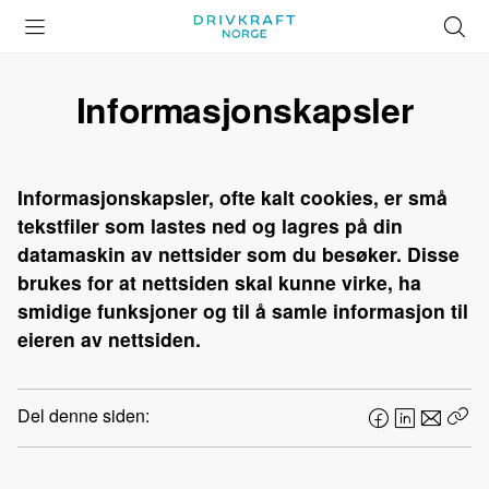
Åpne
Lukk
Å
meny
meny
s
Informasjonskapsler
Informasjonskapsler, ofte kalt cookies, er små
tekstfiler som lastes ned og lagres på din
datamaskin av nettsider som du besøker. Disse
brukes for at nettsiden skal kunne virke, ha
smidige funksjoner og til å samle informasjon til
eieren av nettsiden.
Del denne siden:
F
L
E
Kop
a
i
-
len
c
n
p