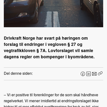
Drivkraft Norge har svart på høringen om
forslag til endringer i vegloven § 27 og
vegtrafikkloven § 7A. Lovforslaget vil samle
dagens regler om bompenger i byområdene.
Del denne siden:
F
L
E
Kop
a
i
-
len
c
n
p
e
k
o
– Vi er positive til forenklinger for de som skal håndheve
b
e
s
regelverket. Vi mener imidlertid at endringsforslaget ikke
o
d
t
bidrar til et mer effektivt avgiftsregime for bruk av bil, sier