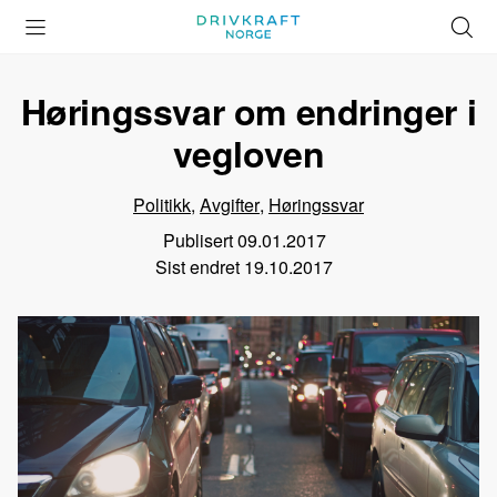
Åpne
Lukk
Å
meny
meny
s
Høringssvar om endringer i
vegloven
Politikk
,
Avgifter
,
Høringssvar
Publisert
09.01.2017
Sist endret
19.10.2017