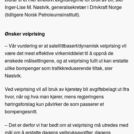
o
I
Inger-Lise M. Nøstvik, generalsekretær i Drivkraft Norge
k
n
(tidligere Norsk Petroleumsinstitutt).
Ønsker veiprising
– Vår vurdering er at satellittbasert/dynamisk veiprising vil
være det mest effektive virkemiddelet til å oppnå de
ønskede målsettingene, og at veiprising fullt ut kan erstatte
ulike bompenger som trafikkreduserende tiltak, sier
Nøstvik.
Ved veiprising vil all bruk av kjøretøy bli avgiftsbelagt ut ifra
hvor, når og hva man kjører, mens regjeringens
høringsforslag kun påvirker de som passerer et
bompengesnitt.
– Det er derfor vi har bedt om at veiprising må utredes med
mål om å erstatte dagens veibruksavgifter, dagens