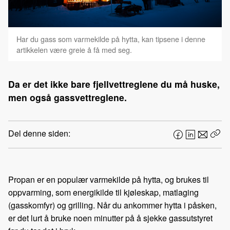
Har du gass som varmekilde på hytta, kan tipsene i denne
artikkelen være greie å få med seg.
Da er det ikke bare fjellvettreglene du må huske,
men også gassvettreglene.
Del denne siden:
F
L
E
Kop
a
i
-
len
c
n
p
e
k
o
Propan er en populær varmekilde på hytta, og brukes til
b
e
s
oppvarming, som energikilde til kjøleskap, matlaging
o
d
t
(gasskomfyr) og grilling. Når du ankommer hytta i påsken,
o
I
er det lurt å bruke noen minutter på å sjekke gassutstyret
k
n