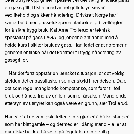
en gassgrill, i likhet med annet grillutstyr, krever
vedlikehold og sikker håndtering. Drivkraft Norge har i
samarbeid med gasselskapene utarbeidet grillvettregler,
for å sikre trygg bruk. Kai Arne Trollerud er teknisk
spesialist på gass i AGA, og jobber blant annet med å
holde kurs i sikker bruk av gass. Han forteller at nordmenn
generelt er flinke når det kommer til trygg håndtering av
gassgriller.
– Når det først oppstår en uønsket situasjon, er det veldig
sjelden det er gassflasken som er skyld i hendelsen. Da er
det som regel manglende kompetanse, som fører til feil
bruk og håndtering av grillen, som er årsaken. Manglende
ettersyn av utstyret kan også være en grunn, sier Trollerud.
Han sier at de vanligste feilene folk gjør, er å bruke slanger
som har blitt gamle – og dermed er i dårlig stand – eller at
man ikke har klart å sette på regulatoren ordentlig.