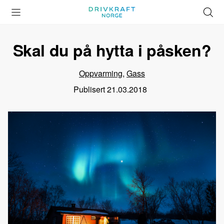
Åpne
Lukk
Å
meny
meny
s
Skal du på hytta i påsken?
Oppvarming
,
Gass
Publisert
21.03.2018