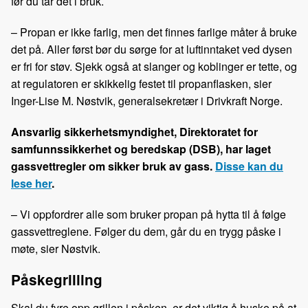
før du tar det i bruk.
– Propan er ikke farlig, men det finnes farlige måter å bruke
det på. Aller først bør du sørge for at luftinntaket ved dysen
er fri for støv. Sjekk også at slanger og koblinger er tette, og
at regulatoren er skikkelig festet til propanflasken, sier
Inger-Lise M. Nøstvik, generalsekretær i Drivkraft Norge.
Ansvarlig sikkerhetsmyndighet, Direktoratet for
samfunnssikkerhet og beredskap (DSB), har laget
gassvettregler om sikker bruk av gass.
Disse kan du
lese her
.
– Vi oppfordrer alle som bruker propan på hytta til å følge
gassvettreglene. Følger du dem, går du en trygg påske i
møte, sier Nøstvik.
Påskegrilling
Skal du fyre opp grillen i påsken, er det viktig å huske på at