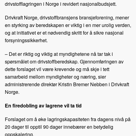
o
d
t
drivstofflagringen i Norge i revidert nasjonalbudsjett.
o
I
k
n
Drivkraft Norge, drivstoffbransjens bransjeforening, mener
en styrking av beredskapen er viktig i en mer urolig verden,
og at initiativet er et nødvendig skritt for å sikre nasjonal
forsyningssikkerhet.
– Det er riktig og viktig at myndighetene nå tar tak i
spørsmålet om drivstoffberedskap. Gjennomføringen av
dette forslaget vil være krevende og må skje i tett
samarbeid mellom myndigheter og næring, sier
administrerende direktør Kristin Bremer Nebben i Drivkraft
Norge.
En firedobling av lagrene vil ta tid
Forslaget om å øke lagringskapasiteten fra dagens nivå på
20 dager til opptil 90 dager innebærer en betydelig
oppskalering.