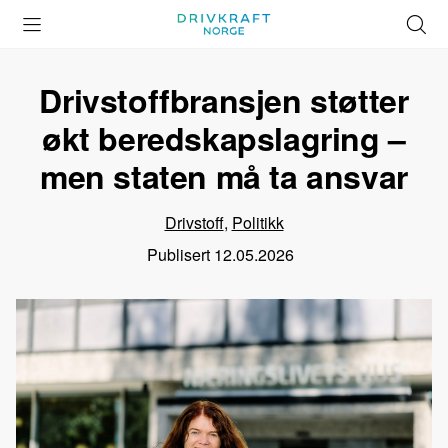
Åpne
Lukk
Å
meny
meny
s
Drivstoffbransjen støtter
økt beredskapslagring –
men staten må ta ansvar
Drivstoff
,
Politikk
Publisert
12.05.2026