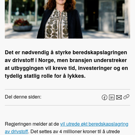
Det er nødvendig å styrke beredskapslagringen
av drivstoff i Norge, men bransjen understreker
at utbyggingen vil kreve tid, investeringer og en
tydelig statlig rolle for å lykkes.
Del denne siden:
F
L
E
Kop
a
i
-
len
c
n
p
e
k
o
Regjeringen melder at de
vil utrede økt beredskapslagring
b
e
s
av drivstoff
. Det settes av 4 millioner kroner til å utrede