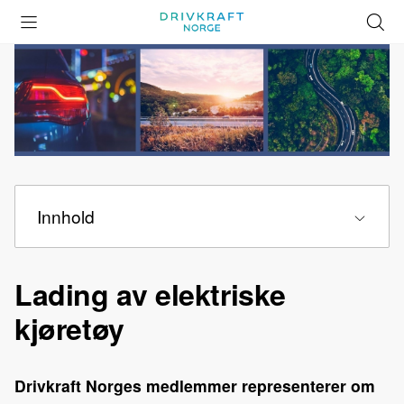
Åpne
Lukk
Å
meny
meny
s
Innhold
Lading av elektriske
kjøretøy
Drivkraft Norges medlemmer representerer om