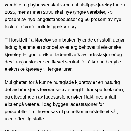
varebiler og bybusser skal være nullutslippskjøretøy innen
2025, mens innen 2030 skal nye tyngre varebiler, 75
prosent av nye langdistansebusser og 50 prosent av nye
lastebiler være nullutslippskjøretøy.
Til forskjell fra kjøretøy som bruker flytende drivstoff, utgjør
lading hjemme en stor del av energibehovet til elektriske
kjøretøy. Et godt utviklet ladenettverk av ladestasjoner og
destinasjonsladere er likevel sentralt for å kunne benytte
elektriske kjøretøy til lengre turer.
Muligheten for å kunne hurtiglade kjøretøy er en naturlig
del av bransjens leveranse av energi til transportsektoren,
og utbyggingen av ladestasjoner øker i takt med antall
elbiler på veiene. I dag bygges ladestasjoner for
personbiler i all hovedsak ut på helkommersielle vilkår,
uten offentlig støtte.