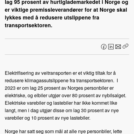
lag 95 prosent av hurtiglademarkedet i Norge og
er viktige premissleverandører for at Norge skal
lykkes med å redusere utslippene fra
transportsektoren.
F
L
E
Kop
a
i
-
len
c
n
p
e
k
o
Elektrifisering av veitransporten er et viktig tiltak for å
b
e
s
redusere klimagassutslippene fra transportsektoren. I
o
d
t
2023 er om lag 25 prosent av Norges personbiler er
o
I
elektriske, og elbiler utgjør over 80 prosent av nybilsalget.
k
n
Elektriske varebiler og lastebiler har ikke kommet like
langt, men i dag utgjør disse om lag 30 prosent av nye
varebiler og 10 prosent av nye lastebiler.
Norge har satt seg som mål at alle nye personbiler, lette