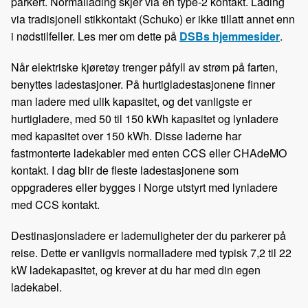
parkert. Normallading skjer via en type-2 kontakt. Lading
via tradisjonell stikkontakt (Schuko) er ikke tillatt annet enn
i nødstilfeller. Les mer om dette på
DSBs hjemmesider
.
Når elektriske kjøretøy trenger påfyll av strøm på farten,
benyttes ladestasjoner. På hurtigladestasjonene finner
man ladere med ulik kapasitet, og det vanligste er
hurtigladere, med 50 til 150 kWh kapasitet og lynladere
med kapasitet over 150 kWh. Disse laderne har
fastmonterte ladekabler med enten CCS eller CHAdeMO
kontakt. I dag blir de fleste ladestasjonene som
oppgraderes eller bygges i Norge utstyrt med lynladere
med CCS kontakt.
Destinasjonsladere er lademuligheter der du parkerer på
reise. Dette er vanligvis normalladere med typisk 7,2 til 22
kW ladekapasitet, og krever at du har med din egen
ladekabel.