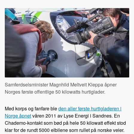
Samferdselsminister Magnhild Meltveit Kleppa åpner
Norges første offentlige 50 kilowatts hurtiglader.
Med korps og fanfare ble
den aller første hurtigladeren i
Norge åpnet
våren 2011 av Lyse Energi i Sandnes. En
Chademo-kontakt som bød på hele 50 kilowatt effekt stod
klar for de rundt 5000 elbilene som rullet på norske veier.