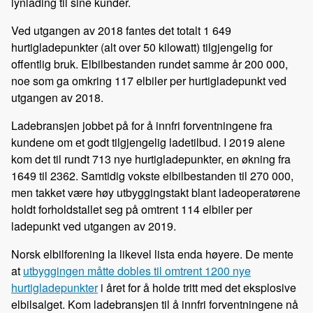
lynlading til sine kunder.
Ved utgangen av 2018 fantes det totalt 1 649
hurtigladepunkter (alt over 50 kilowatt) tilgjengelig for
offentlig bruk. Elbilbestanden rundet samme år 200 000,
noe som ga omkring 117 elbiler per hurtigladepunkt ved
utgangen av 2018.
Ladebransjen jobbet på for å innfri forventningene fra
kundene om et godt tilgjengelig ladetilbud. I 2019 alene
kom det til rundt 713 nye hurtigladepunkter, en økning fra
1649 til 2362. Samtidig vokste elbilbestanden til 270 000,
men takket være høy utbyggingstakt blant ladeoperatørene
holdt forholdstallet seg på omtrent 114 elbiler per
ladepunkt ved utgangen av 2019.
Norsk elbilforening la likevel lista enda høyere. De mente
at
utbyggingen måtte dobles til omtrent 1200 nye
hurtigladepunkter
i året for å holde tritt med det eksplosive
elbilsalget. Kom ladebransjen til å innfri forventningene nå