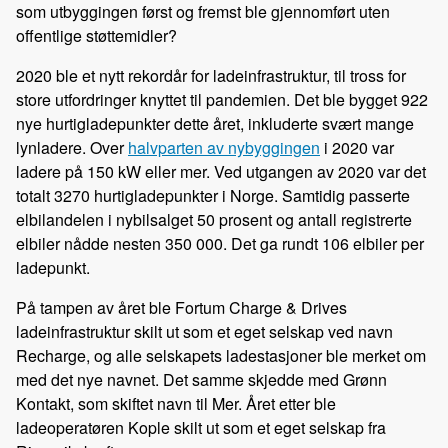
som utbyggingen først og fremst ble gjennomført uten
offentlige støttemidler?
2020 ble et nytt rekordår for ladeinfrastruktur, til tross for
store utfordringer knyttet til pandemien. Det ble bygget 922
nye hurtigladepunkter dette året, inkluderte svært mange
lynladere. Over
halvparten av nybyggingen
i 2020 var
ladere på 150 kW eller mer. Ved utgangen av 2020 var det
totalt 3270 hurtigladepunkter i Norge. Samtidig passerte
elbilandelen i nybilsalget 50 prosent og antall registrerte
elbiler nådde nesten 350 000. Det ga rundt 106 elbiler per
ladepunkt.
På tampen av året ble Fortum Charge & Drives
ladeinfrastruktur skilt ut som et eget selskap ved navn
Recharge, og alle selskapets ladestasjoner ble merket om
med det nye navnet. Det samme skjedde med Grønn
Kontakt, som skiftet navn til Mer. Året etter ble
ladeoperatøren Kople skilt ut som et eget selskap fra