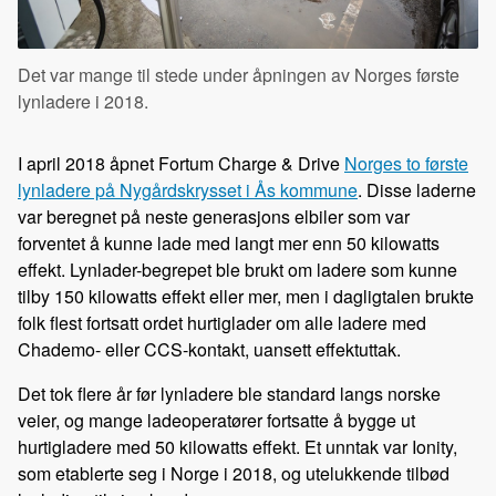
Det var mange til stede under åpningen av Norges første
lynladere i 2018.
I april 2018 åpnet Fortum Charge & Drive
Norges to første
lynladere på Nygårdskrysset i Ås kommune
. Disse laderne
var beregnet på neste generasjons elbiler som var
forventet å kunne lade med langt mer enn 50 kilowatts
effekt. Lynlader-begrepet ble brukt om ladere som kunne
tilby 150 kilowatts effekt eller mer, men i dagligtalen brukte
folk flest fortsatt ordet hurtiglader om alle ladere med
Chademo- eller CCS-kontakt, uansett effektuttak.
Det tok flere år før lynladere ble standard langs norske
veier, og mange ladeoperatører fortsatte å bygge ut
hurtigladere med 50 kilowatts effekt. Et unntak var Ionity,
som etablerte seg i Norge i 2018, og utelukkende tilbød