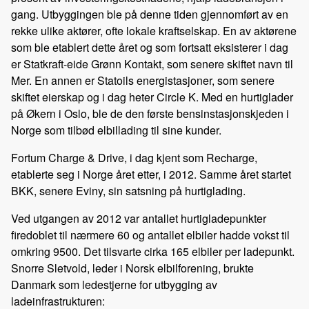
gang. Utbyggingen ble på denne tiden gjennomført av en
rekke ulike aktører, ofte lokale kraftselskap. En av aktørene
som ble etablert dette året og som fortsatt eksisterer i dag
er Statkraft-eide Grønn Kontakt, som senere skiftet navn til
Mer. En annen er Statoils energistasjoner, som senere
skiftet eierskap og i dag heter Circle K. Med en hurtiglader
på Økern i Oslo, ble de den første bensinstasjonskjeden i
Norge som tilbød elbillading til sine kunder.
Fortum Charge & Drive, i dag kjent som Recharge,
etablerte seg i Norge året etter, i 2012. Samme året startet
BKK, senere Eviny, sin satsning på hurtiglading.
Ved utgangen av 2012 var antallet hurtigladepunkter
firedoblet til nærmere 60 og antallet elbiler hadde vokst til
omkring 9500. Det tilsvarte cirka 165 elbiler per ladepunkt.
Snorre Sletvold, leder i Norsk elbilforening, brukte
Danmark som ledestjerne for utbygging av
ladeinfrastrukturen: