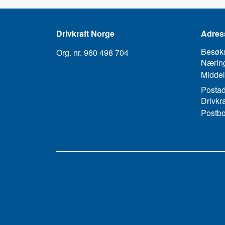
Drivkraft Norge
Adres
Besøk
Org. nr. 960 498 704
Næring
Middel
Postad
Drivkr
Postbo