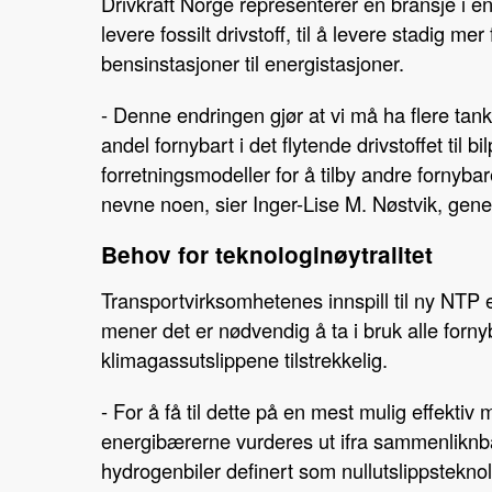
Drivkraft Norge representerer en bransje i 
levere fossilt drivstoff, til å levere stadig m
bensinstasjoner til energistasjoner.
- Denne endringen gjør at vi må ha flere tan
andel fornybart i det flytende drivstoffet til
forretningsmodeller for å tilby andre fornyba
nevne noen, sier Inger-Lise M. Nøstvik, gene
Behov for teknologinøytralitet
Transportvirksomhetenes innspill til ny NTP e
mener det er nødvendig å ta i bruk alle forny
klimagassutslippene tilstrekkelig.
- For å få til dette på en mest mulig effekti
energibærerne vurderes ut ifra sammenliknbar
hydrogenbiler definert som nullutslippsteknol