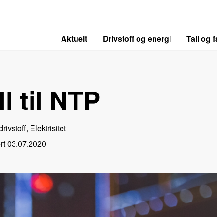
Aktuelt
Drivstoff og energi
Tall og f
ll til NTP
drivstoff
,
Elektrisitet
rt
03.07.2020