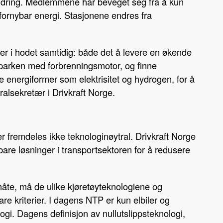
endring. Medlemmene har beveget seg fra å kun
b
e
s
er fornybar energi. Stasjonene endres fra
o
d
t
o
I
k
n
ker i hodet samtidig: både det å levere en økende
 bilparken med forbrenningsmotor, og finne
re energiformer som elektrisitet og hydrogen, for å
ralsekretær i Drivkraft Norge.
r fremdeles ikke teknologinøytral. Drivkraft Norge
bare løsninger i transportsektoren for å redusere
v måte, må de ulike kjøretøyteknologiene og
e kriterier. I dagens NTP er kun elbiler og
ogi. Dagens definisjon av nullutslippsteknologi,