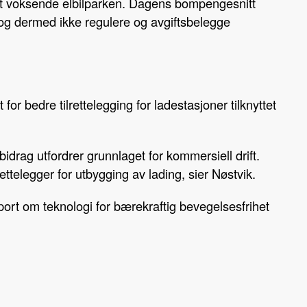
askt voksende elbilparken. Dagens bompengesnitt
, og dermed ikke regulere og avgiftsbelegge
for bedre tilrettelegging for ladestasjoner tilknyttet
idrag utfordrer grunnlaget for kommersiell drift.
lrettelegger for utbygging av lading, sier Nøstvik.
port om teknologi for bærekraftig bevegelsesfrihet