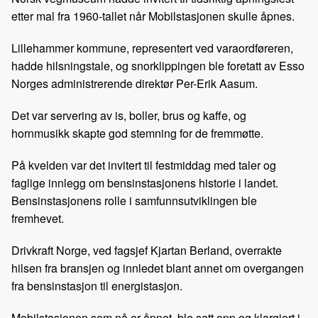
b
e
s
etter mal fra 1960-tallet når Mobilstasjonen skulle åpnes.
o
d
t
o
I
Lillehammer kommune, representert ved varaordføreren,
k
n
hadde hilsningstale, og snorklippingen ble foretatt av Esso
Norges administrerende direktør Per-Erik Aasum.
Det var servering av is, boller, brus og kaffe, og
hornmusikk skapte god stemning for de fremmøtte.
På kvelden var det invitert til festmiddag med taler og
faglige innlegg om bensinstasjonens historie i landet.
Bensinstasjonens rolle i samfunnsutviklingen ble
fremhevet.
Drivkraft Norge, ved fagsjef Kjartan Berland, overrakte
hilsen fra bransjen og innledet blant annet om overgangen
fra bensinstasjon til energistasjon.
Mobilstasjonen som nå er åpnet, ble satt opp og klargjort i