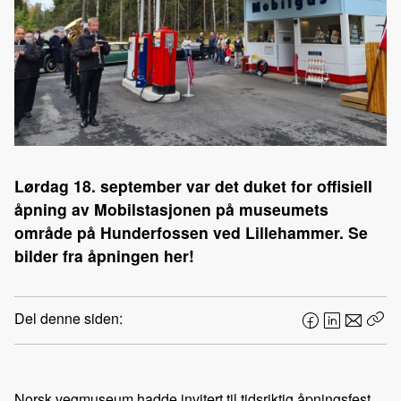
Lørdag 18. september var det duket for offisiell
åpning av Mobilstasjonen på museumets
område på Hunderfossen ved Lillehammer. Se
bilder fra åpningen her!
Del denne siden:
F
L
E
Kop
a
i
-
len
c
n
p
e
k
o
Norsk vegmuseum hadde invitert til tidsriktig åpningsfest