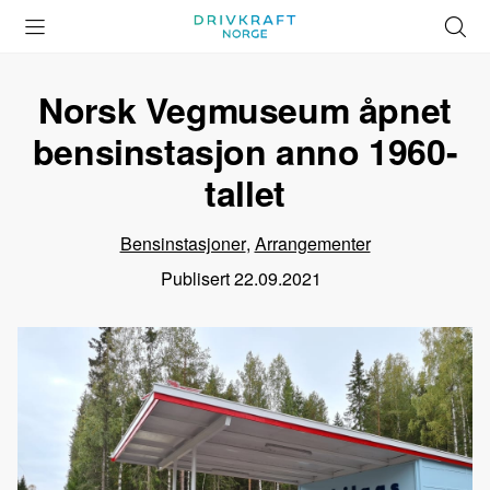
Åpne
Lukk
Å
meny
meny
s
Norsk Vegmuseum åpnet
bensinstasjon anno 1960-
tallet
Bensinstasjoner
,
Arrangementer
Publisert
22.09.2021