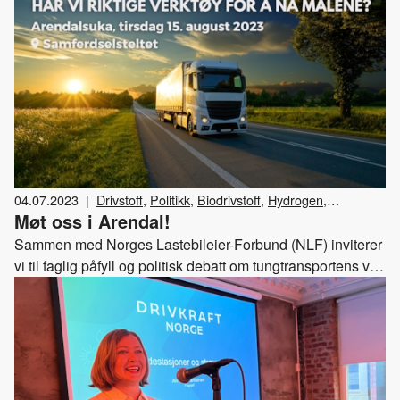
04.07.2023
|
Drivstoff
,
Politikk
,
Biodrivstoff
,
Hydrogen
,
Møt oss i Arendal!
Elektrisitet
,
Klima og miljø
,
Arrangementer
Sammen med Norges Lastebileier-Forbund (NLF) inviterer
vi til faglig påfyll og politisk debatt om tungtransportens vei
mot 2030 under Arendalsuka. Du finner oss i
Samferdselsteltet tirsdag 15. august kl. 17:00.