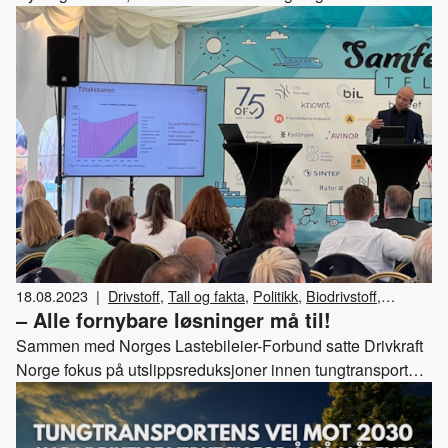
høstens viktigste gasstreff. Velkommen til årets
gasskonferanse den 8. november på Sentralen i Oslo
Sentrum!
18.08.2023
|
Drivstoff
,
Tall og fakta
,
Politikk
,
Biodrivstoff
,
– Alle fornybare løsninger må til!
Hydrogen
,
Elektrisitet
,
Klima og miljø
,
Arrangementer
Sammen med Norges Lastebileier-Forbund satte Drivkraft
Norge fokus på utslippsreduksjoner innen tungtransporten
under årets Arendalsuka. Fagsjef Einar Gotaas var tydelig
på at det haster å redusere utslippene, og at alle fornybare
løsninger må til dersom klimamålene i 2030 skal nås.