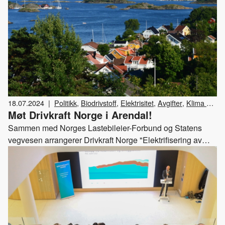
18.07.2024
|
Politikk
,
Biodrivstoff
,
Elektrisitet
,
Avgifter
,
Klima og
Møt Drivkraft Norge i Arendal!
miljø
,
Drivkraft Norge
,
Arrangementer
,
Veiprising
Sammen med Norges Lastebileier-Forbund og Statens
vegvesen arrangerer Drivkraft Norge "Elektrifisering av
tungtransporten – en viktig brikke for å redusere
utslippene" 13. august 2024 kl. 10:30-11:15.