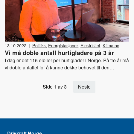
13.10.2022
|
Politikk
,
Energistasjoner
,
Elektrisitet
,
Klima og
Vi må doble antall hurtigladere på 3 år
miljø
,
Drivkraft Norge
,
Arrangementer
I dag er det 115 elbiler per hurtiglader i Norge. På tre år må
vi doble antallet for å kunne dekke behovet til den
voksende elbilparken. Hvordan skal vi få det til? Dette var
spørsmålet under tirsdagens frokostmøte “Lading og
Side 1 av 3
Neste
strømnettet”.
Drivkraft Norge