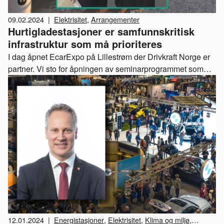
09.02.2024
|
Elektrisitet
,
Arrangementer
Hurtigladestasjoner er samfunnskritisk
infrastruktur som må prioriteres
I dag åpnet EcarExpo på Lillestrøm der Drivkraft Norge er
partner. Vi sto for åpningen av seminarprogrammet som
inkluderte en samtale med samferdselsminister Jon Ivar
Nygård og presentasjoner fra representanter for
medlemmene våre om hva som rører seg i bransjen.
12.01.2024
|
Energistasjoner
,
Elektrisitet
,
Klima og miljø
,