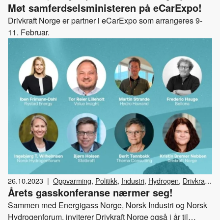
Møt samferdselsministeren på eCarExpo!
Arrangementer
Drivkraft Norge er partner i eCarExpo som arrangeres 9-
11. Februar.
26.10.2023
|
Oppvarming
,
Politikk
,
Industri
,
Hydrogen
,
Drivkraft
Årets gasskonferanse nærmer seg!
Norge
,
Gass
,
Arrangementer
Sammen med Energigass Norge, Norsk Industri og Norsk
Hydrogenforum, inviterer Drivkraft Norge også i år til