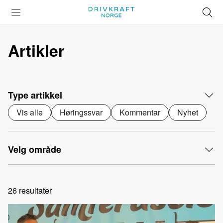
Åpne
Lukk
Å
meny
meny
s
Artikler
Type artikkel
Vis alle
Høringssvar
Kommentar
Nyhet
Velg område
26
resultater