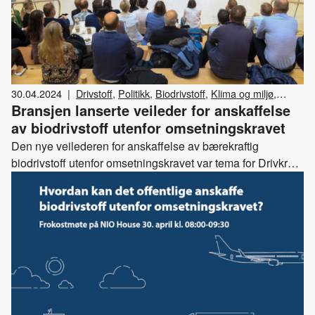
30.04.2024
|
Drivstoff
,
Politikk
,
Biodrivstoff
,
Klima og miljø
,
Bransjen lanserte veileder for anskaffelse
Drivkraft Norge
,
Arrangementer
av biodrivstoff utenfor omsetningskravet
Den nye veilederen for anskaffelse av bærekraftig
biodrivstoff utenfor omsetningskravet var tema for Drivkraft
Norges frokostmøte tirsdag 30. april.