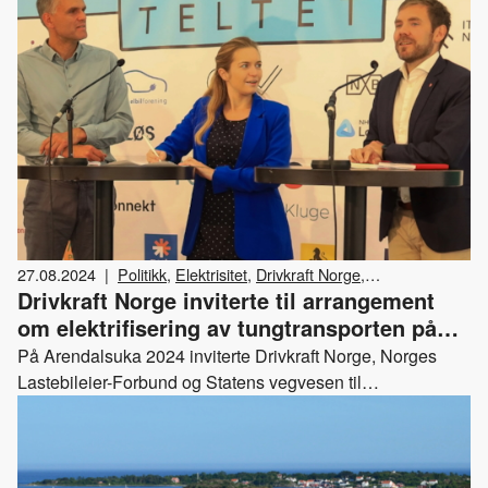
27.08.2024
|
Politikk
,
Elektrisitet
,
Drivkraft Norge
,
Drivkraft Norge inviterte til arrangement
Arrangementer
om elektrifisering av tungtransporten på
Arendalsuka
På Arendalsuka 2024 inviterte Drivkraft Norge, Norges
Lastebileier-Forbund og Statens vegvesen til
arrangementet "Elektrifisering av tungtransporten – en
viktig brikke for å redusere utslippene".