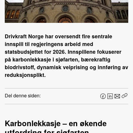
Drivkraft Norge har oversendt fire sentrale
innspill til regjeringens arbeid med
statsbudsjettet for 2026. Innspillene fokuserer
på karbonlekkasje i sjøfarten, bærekraftig
biodrivstoff, dynamisk veiprising og innføring av
reduksjonsplikt.
Del denne siden:
F
L
E
Kop
a
i
-
len
c
n
p
e
k
o
Karbonlekkasje – en økende
b
e
s
utfordring for sjøfarten