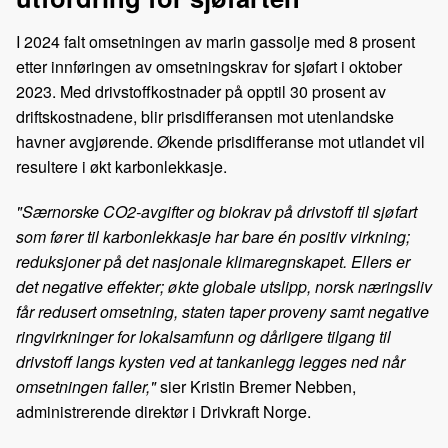
o
d
t
o
I
I 2024 falt omsetningen av marin gassolje med 8 prosent
k
n
etter innføringen av omsetningskrav for sjøfart i oktober
2023. Med drivstoffkostnader på opptil 30 prosent av
driftskostnadene, blir prisdifferansen mot utenlandske
havner avgjørende. Økende prisdifferanse mot utlandet vil
resultere i økt karbonlekkasje.
"Særnorske CO2-avgifter og biokrav på drivstoff til sjøfart
som fører til karbonlekkasje har bare én positiv virkning;
reduksjoner på det nasjonale klimaregnskapet. Ellers er
det negative effekter; økte globale utslipp, norsk næringsliv
får redusert omsetning, staten taper proveny samt negative
ringvirkninger for lokalsamfunn og dårligere tilgang til
drivstoff langs kysten ved at tankanlegg legges ned når
omsetningen faller,"
sier Kristin Bremer Nebben,
administrerende direktør i Drivkraft Norge.