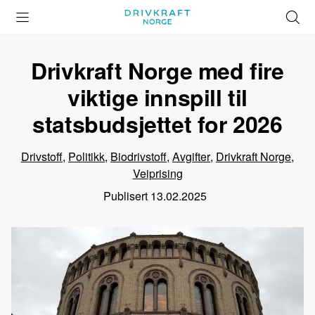
Åpne
Lukk
Å
meny
meny
s
Drivkraft Norge med fire
viktige innspill til
statsbudsjettet for 2026
Drivstoff
,
Politikk
,
Biodrivstoff
,
Avgifter
,
Drivkraft Norge
,
Veiprising
Publisert
13.02.2025