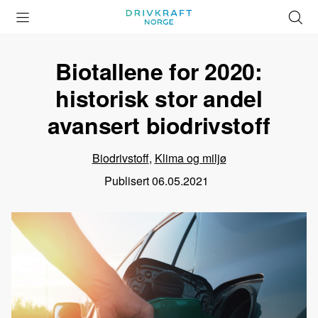
Åpne
Lukk
Å
meny
meny
s
Biotallene for 2020:
historisk stor andel
avansert biodrivstoff
Biodrivstoff
,
Klima og miljø
Publisert
06.05.2021