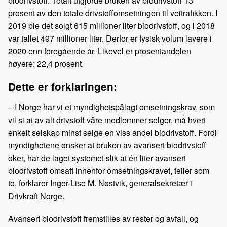
biodrivstoff. Totalt utgjorde bruken av biodrivstoff 13
prosent av den totale drivstoffomsetningen til veitrafikken. I
2019 ble det solgt 615 millioner liter biodrivstoff, og i 2018
var tallet 497 millioner liter. Derfor er fysisk volum lavere i
2020 enn foregående år. Likevel er prosentandelen
høyere: 22,4 prosent.
Dette er forklaringen:
– I Norge har vi et myndighetspålagt omsetningskrav, som
vil si at av alt drivstoff våre medlemmer selger, må hvert
enkelt selskap minst selge en viss andel biodrivstoff. Fordi
myndighetene ønsker at bruken av avansert biodrivstoff
øker, har de laget systemet slik at én liter avansert
biodrivstoff omsatt innenfor omsetningskravet, teller som
to, forklarer Inger-Lise M. Nøstvik, generalsekretær i
Drivkraft Norge.
Avansert biodrivstoff fremstilles av rester og avfall, og