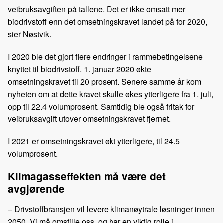
veibruksavgiften på tallene. Det er ikke omsatt mer
biodrivstoff enn det omsetningskravet landet på for 2020,
sier Nøstvik.
I 2020 ble det gjort flere endringer i rammebetingelsene
knyttet til biodrivstoff. 1. januar 2020 økte
omsetningskravet til 20 prosent. Senere samme år kom
nyheten om at dette kravet skulle økes ytterligere fra 1. juli,
opp til 22.4 volumprosent. Samtidig ble også fritak for
veibruksavgift utover omsetningskravet fjernet.
I 2021 er omsetningskravet økt ytterligere, til 24.5
volumprosent.
Klimagasseffekten må være det
avgjørende
– Drivstoffbransjen vil levere klimanøytrale løsninger innen
2050. Vi må omstille oss, og har en viktig rolle i