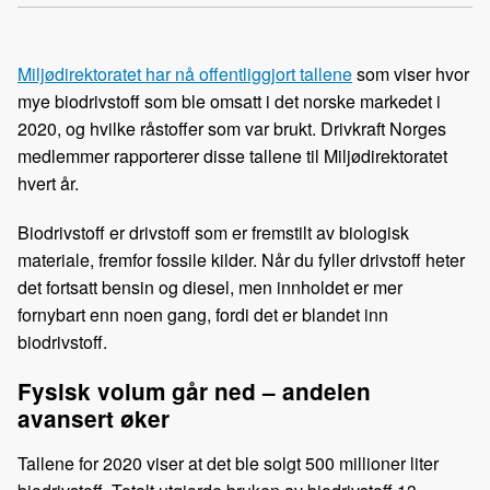
Kop
a
i
-
len
c
n
p
e
k
o
Miljødirektoratet har nå offentliggjort tallene
som viser hvor
b
e
s
mye biodrivstoff som ble omsatt i det norske markedet i
o
d
t
2020, og hvilke råstoffer som var brukt. Drivkraft Norges
o
I
medlemmer rapporterer disse tallene til Miljødirektoratet
k
n
hvert år.
Biodrivstoff er drivstoff som er fremstilt av biologisk
materiale, fremfor fossile kilder. Når du fyller drivstoff heter
det fortsatt bensin og diesel, men innholdet er mer
fornybart enn noen gang, fordi det er blandet inn
biodrivstoff.
Fysisk volum går ned – andelen
avansert øker
Tallene for 2020 viser at det ble solgt 500 millioner liter