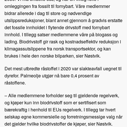
omleggingen fra fossilt til fornybart. Våre medlemmer
bidrar allerede i dag til store og nødvendige
utslippsreduksjoner, blant annet gjennom å gradvis erstatte
det fossile innholdet i flytende drivstoff med fornybart
innhold. I tillegg satser medlemmene våre på biogass og
lading. Biodrivstoff gir rask og kostnadseffektiv reduksjon i
klimagassutslippene fra norsk transportsektor, og kan
brukes i hele den norske bilparken, sier Nøstvik.
Det mest utbredte råstoffet i 2020 var slakteavfall uegnet til
dyrefor. Palmeolje utgjør nå bare 0,4 prosent av
råstoffene.
– Alle medlemmene forholder seg til gjeldende regelverk,
og kjøper kun inn biodrivstoff som er sertifisert som
bærekraftig i henhold til EUs regelverk. I tillegg tar hvert
selskap egne kommersielle og forretningsmessige valg når
det gjelder hvilke biodrivstoffer de kjøper, sier Nøstvik.