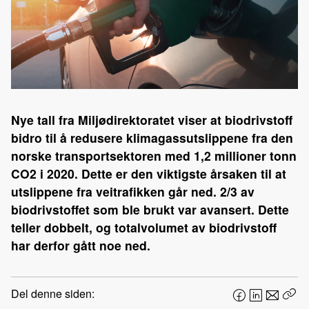
Nye tall fra Miljødirektoratet viser at biodrivstoff
bidro til å redusere klimagassutslippene fra den
norske transportsektoren med 1,2 millioner tonn
CO2 i 2020. Dette er den viktigste årsaken til at
utslippene fra veitrafikken går ned. 2/3 av
biodrivstoffet som ble brukt var avansert. Dette
teller dobbelt, og totalvolumet av biodrivstoff
har derfor gått noe ned.
Del denne siden:
F
L
E