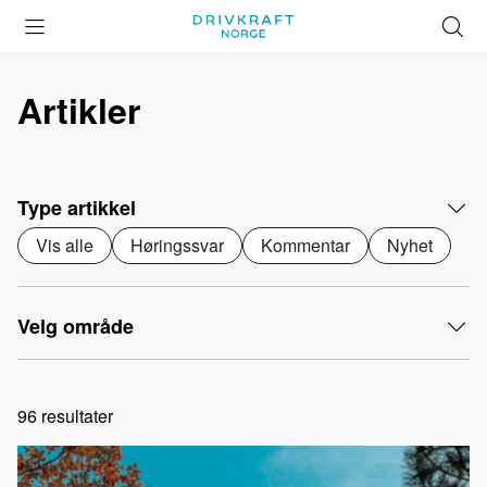
Åpne
Lukk
Å
meny
meny
s
Artikler
Type artikkel
Vis alle
Høringssvar
Kommentar
Nyhet
Velg område
96
resultater