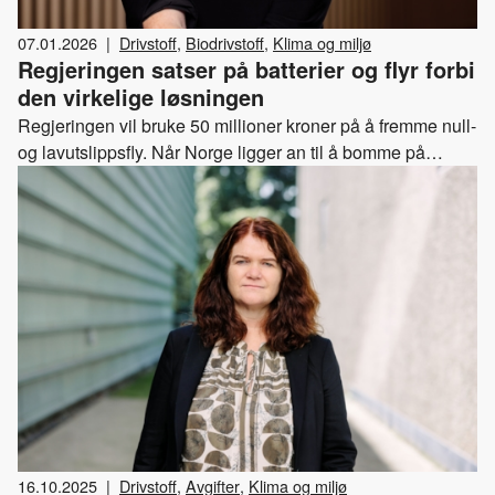
07.01.2026
|
Drivstoff
,
Biodrivstoff
,
Klima og miljø
Regjeringen satser på batterier og flyr forbi
den virkelige løsningen
Regjeringen vil bruke 50 millioner kroner på å fremme null-
og lavutslippsfly. Når Norge ligger an til å bomme på
klimamålet for 2030 med 15 millioner tonn CO2, er det
risikabelt å la oss blende av batterisuksessen fra veiene.
16.10.2025
|
Drivstoff
,
Avgifter
,
Klima og miljø