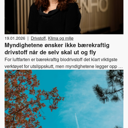
19.01.2026
|
Drivstoff
,
Klima og miljø
Myndighetene ønsker ikke bærekraftig
drivstoff når de selv skal ut og fly
For luftfarten er bærekraftig biodrivstoff det klart viktigste
verktøyet for utslippskutt, men myndighetene legger opp til
at bruken begrenses når offentlig ansatte skal ut og fly. –
Staten motarbeider selskapene som jobber for raskere
utslippskutt fra norske fly, mener Drivkraft Norge.