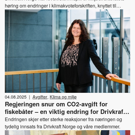
høring om endringer i klimakvoteforskriften, knyttet til
kvoteplikt i det utvidede kvotesystemet (ETS2).
04.08.2025
|
Avgifter
,
Klima og miljø
Regjeringen snur om CO2-avgift for
fiskebåter – en viktig endring for Drivkraft
Norges medlemmer
Endringen skjer etter sterke reaksjoner fra næringen og
tydelig innsats fra Drivkraft Norge og våre medlemmer.