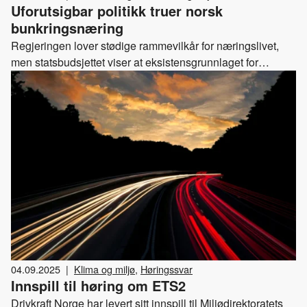
Uforutsigbar politikk truer norsk
bunkringsnæring
Regjeringen lover stødige rammevilkår for næringslivet,
men statsbudsjettet viser at eksistensgrunnlaget for
selskaper som selger drivstoff i norske havner fortsatt er
truet. For globale klimagassutslipp, norske arbeidsplasser
og landets beredskap, er det dårlig nytt.
04.09.2025
|
Klima og miljø
,
Høringssvar
Innspill til høring om ETS2
Drivkraft Norge har levert sitt innspill til Miljødirektoratets