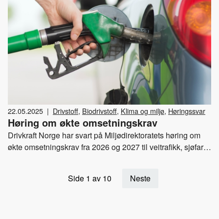
22.05.2025
|
Drivstoff
,
Biodrivstoff
,
Klima og miljø
,
Høringssvar
Høring om økte omsetningskrav
Drivkraft Norge har svart på Miljødirektoratets høring om
økte omsetningskrav fra 2026 og 2027 til veitrafikk, sjøfart
og til andre formål.
Side 1 av 10
Neste