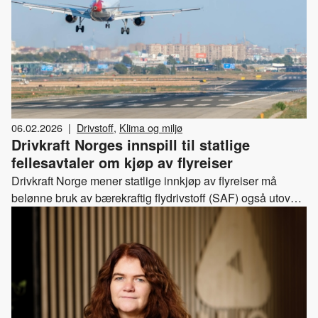
06.02.2026
|
Drivstoff
,
Klima og miljø
Drivkraft Norges innspill til statlige
fellesavtaler om kjøp av flyreiser
Drivkraft Norge mener statlige innkjøp av flyreiser må
belønne bruk av bærekraftig flydrivstoff (SAF) også utover
omsetningskravet. Å utelate SAF som miljøkriterium
svekker klimaeffekten av anskaffelsene og bygger på
feilaktige begrunnelser om tidligere rapporteringspraksis.