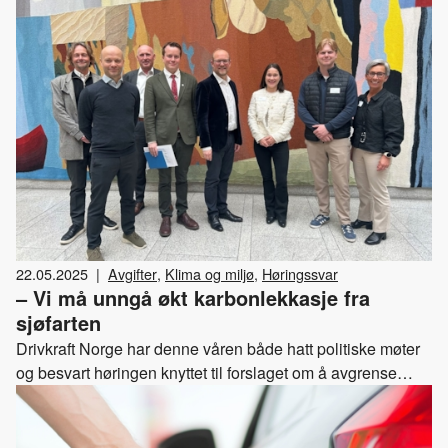
22.05.2025
|
Avgifter
,
Klima og miljø
,
Høringssvar
– Vi må unngå økt karbonlekkasje fra
sjøfarten
Drivkraft Norge har denne våren både hatt politiske møter
og besvart høringen knyttet til forslaget om å avgrense
fritaket for utenriks sjøfart fra fiske og fangst. Her kan du
lese vårt høringssvar.