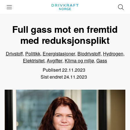
Åpne
Lukk
Å
meny
meny
s
Full gass mot en fremtid
med reduksjonsplikt
Drivstoff
,
Politikk
,
Energistasjoner
,
Biodrivstoff
,
Hydrogen
,
Elektrisitet
,
Avgifter
,
Klima og miljø
,
Gass
Publisert
22.11.2023
Sist endret
24.11.2023