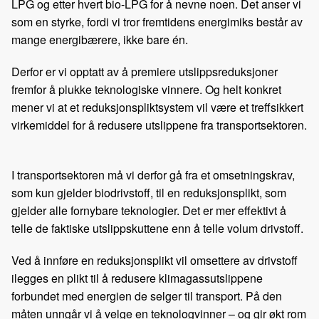
LPG og etter hvert bio-LPG for å nevne noen. Det anser vi
som en styrke, fordi vi tror fremtidens energimiks består av
mange energibærere, ikke bare én.
Derfor er vi opptatt av å premiere utslippsreduksjoner
fremfor å plukke teknologiske vinnere. Og helt konkret
mener vi at et reduksjonspliktsystem vil være et treffsikkert
virkemiddel for å redusere utslippene fra transportsektoren.
I transportsektoren må vi derfor gå fra et omsetningskrav,
som kun gjelder biodrivstoff, til en reduksjonsplikt, som
gjelder alle fornybare teknologier. Det er mer effektivt å
telle de faktiske utslippskuttene enn å telle volum drivstoff.
Ved å innføre en reduksjonsplikt vil omsettere av drivstoff
ilegges en plikt til å redusere klimagassutslippene
forbundet med energien de selger til transport. På den
måten unngår vi å velge en teknologvinner – og gir økt rom