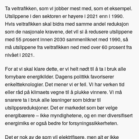
Ta veitrafikken, som vi jobber mest med, som et eksempel.
Utslippene i den sektoren er høyere i 2021 enn i 1990.
Hvis veitrafikken skal bidra med samme andel reduksjon
som de nasjonale kravene, det vil si å redusere utslippene
med 55 prosent innen 2030 sammenliknet med 1990, så
må utslippene fra veitrafikken ned med over 60 prosent fra
nivået i 2021.
For at vi skal klare dette, er vi helt nødt til å ta i bruk alle
fornybare energikilder. Dagens politikk favoriserer
enkeltteknologier. Det mener vi er feil. Vi har verken tid
eller råd på klimaets vegne til å plukke vinnere. Vi må
snarere ta i bruk alle løsninger som bidrar til
utslippsreduksjoner. Det er markedet som bør velge
energibærere – ikke myndighetene, og en mer diversifisert
energimiks er også bedre for forsyningssikkerheten.
Det er nok av de som vil elektrifisere, men alt er ikke