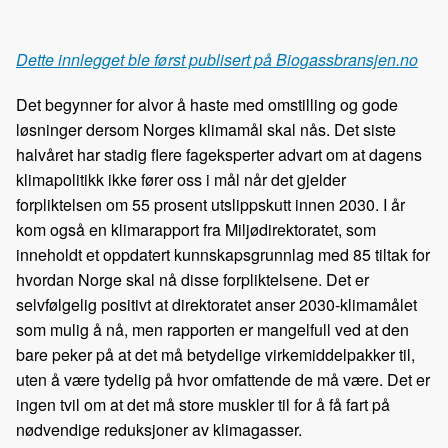
a
i
-
len
c
n
p
e
k
o
Dette innlegget ble først publisert på Biogassbransjen.no
b
e
s
o
d
t
Det begynner for alvor å haste med omstilling og gode
o
I
løsninger dersom Norges klimamål skal nås. Det siste
k
n
halvåret har stadig flere fageksperter advart om at dagens
klimapolitikk ikke fører oss i mål når det gjelder
forpliktelsen om 55 prosent utslippskutt innen 2030. I år
kom også en klimarapport fra Miljødirektoratet, som
inneholdt et oppdatert kunnskapsgrunnlag med 85 tiltak for
hvordan Norge skal nå disse forpliktelsene. Det er
selvfølgelig positivt at direktoratet anser 2030-klimamålet
som mulig å nå, men rapporten er mangelfull ved at den
bare peker på at det må betydelige virkemiddelpakker til,
uten å være tydelig på hvor omfattende de må være. Det er
ingen tvil om at det må store muskler til for å få fart på
nødvendige reduksjoner av klimagasser.