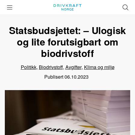
Åpne
Lukk
Å
meny
meny
s
Statsbudsjettet: – Ulogisk
og lite forutsigbart om
biodrivstoff
Politikk
,
Biodrivstoff
,
Avgifter
,
Klima og miljø
Publisert
06.10.2023