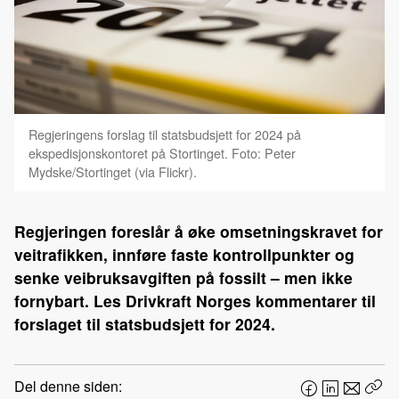
Regjeringens forslag til statsbudsjett for 2024 på
ekspedisjonskontoret på Stortinget. Foto: Peter
Mydske/Stortinget (via Flickr).
Regjeringen foreslår å øke omsetningskravet for
veitrafikken, innføre faste kontrollpunkter og
senke veibruksavgiften på fossilt – men ikke
fornybart. Les Drivkraft Norges kommentarer til
forslaget til statsbudsjett for 2024.
Del denne siden:
F
L
E