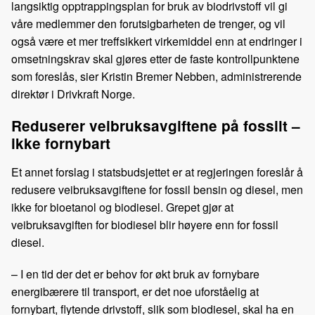
langsiktig opptrappingsplan for bruk av biodrivstoff vil gi
våre medlemmer den forutsigbarheten de trenger, og vil
også være et mer treffsikkert virkemiddel enn at endringer i
omsetningskrav skal gjøres etter de faste kontrollpunktene
som foreslås, sier Kristin Bremer Nebben, administrerende
direktør i Drivkraft Norge.
Reduserer veibruksavgiftene på fossilt –
ikke fornybart
Et annet forslag i statsbudsjettet er at regjeringen foreslår å
redusere veibruksavgiftene for fossil bensin og diesel, men
ikke for bioetanol og biodiesel. Grepet gjør at
veibruksavgiften for biodiesel blir høyere enn for fossil
diesel.
– I en tid der det er behov for økt bruk av fornybare
energibærere til transport, er det noe uforståelig at
fornybart, flytende drivstoff, slik som biodiesel, skal ha en