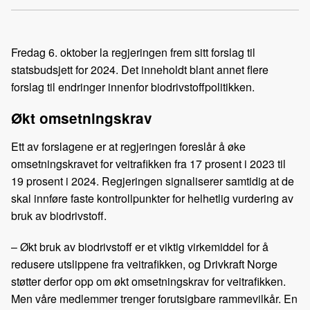
Kop
a
i
-
len
c
n
p
e
k
o
Fredag 6. oktober la regjeringen frem sitt forslag til
b
e
s
statsbudsjett for 2024. Det inneholdt blant annet flere
o
d
t
forslag til endringer innenfor biodrivstoffpolitikken.
o
I
k
n
Økt omsetningskrav
Ett av forslagene er at regjeringen foreslår å øke
omsetningskravet for veitrafikken fra 17 prosent i 2023 til
19 prosent i 2024. Regjeringen signaliserer samtidig at de
skal innføre faste kontrollpunkter for helhetlig vurdering av
bruk av biodrivstoff.
– Økt bruk av biodrivstoff er et viktig virkemiddel for å
redusere utslippene fra veitrafikken, og Drivkraft Norge
støtter derfor opp om økt omsetningskrav for veitrafikken.
Men våre medlemmer trenger forutsigbare rammevilkår. En