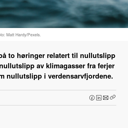
foto: Matt Hardy/Pexels.
å to høringer relatert til nullutslipp
llutslipp av klimagasser fra ferjer
m nullutslipp i verdensarvfjordene.
F
L
E
Kopier
a
i
-
lenke
c
n
p
e
k
o
b
e
s