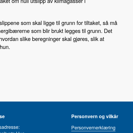
aket om null utslipp av klimagasser i
lippene som skal ligge til grunn for tiltaket, så må
energibærerne som blir brukt legges til grunn. Det
hvordan slike beregninger skal gjøres, slik at
 hun.
se
Personvern og vilkår
sadresse:
Personvernerklæring