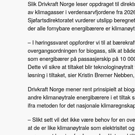
Slik Drivkraft Norge leser oppdraget til direkt
av klimagasser i verdensarvfjordene fra 2026
Sjøfartsdirektoratet vurderer utslipp beregn
der alle fornybare energibærere er klimanøyt
– I høringssvaret oppfordrer vi til at bærekraf
overgangsordningen for biogass, slik at både
som energibærer på passasjerskip på 10 000 
Dette vil sikre at tiltaket blir teknologinøytr
løsning i tiltaket, sier Kristin Bremer Nebben
Drivkraft Norge mener rent prinsipielt at biog
andre klimanøytrale energibærere i et tiltak
ifra metoden for det nasjonale klimaregnskap
– Slikt sett vil det ikke være behov for en o
at de er like klimanøytrale som elektrisitet 