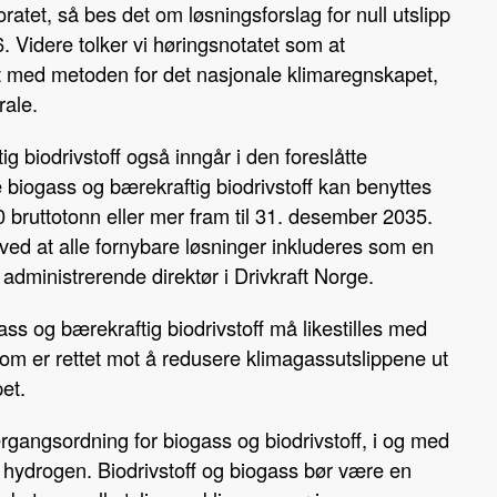
oratet, så bes det om løsningsforslag for null utslipp
. Videre tolker vi høringsnotatet som at
et med metoden for det nasjonale klimaregnskapet,
rale.
tig biodrivstoff også inngår i den foreslåtte
 biogass og bærekraftig biodrivstoff kan benyttes
bruttotonn eller mer fram til 31. desember 2035.
alt ved at alle fornybare løsninger inkluderes som en
, administrerende direktør i Drivkraft Norge.
ass og bærekraftig biodrivstoff må likestilles med
 som er rettet mot å redusere klimagassutslippene ut
et.
vergangsordning for biogass og biodrivstoff, i og med
og hydrogen. Biodrivstoff og biogass bør være en