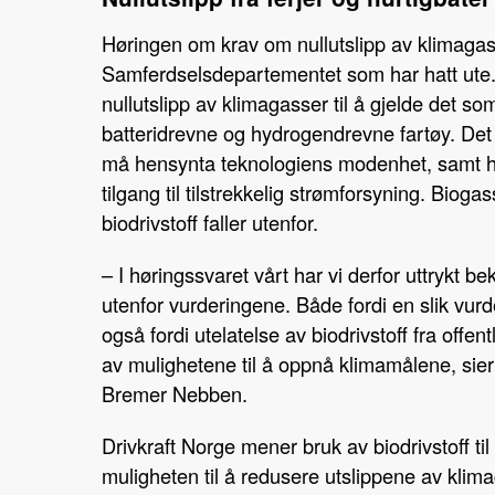
Høringen om krav om nullutslipp av klimagasse
Samferdselsdepartementet som har hatt ute. 
nullutslipp av klimagasser til å gjelde det so
batteridrevne og hydrogendrevne fartøy. Det gi
må hensynta teknologiens modenhet, samt hv
tilgang til tilstrekkelig strømforsyning. Biog
biodrivstoff faller utenfor.
– I høringssvaret vårt har vi derfor uttrykt b
utenfor vurderingene. Både fordi en slik vurde
også fordi utelatelse av biodrivstoff fra offen
av mulighetene til å oppnå klimamålene, sier 
Bremer Nebben.
Drivkraft Norge mener bruk av biodrivstoff til
muligheten til å redusere utslippene av klim