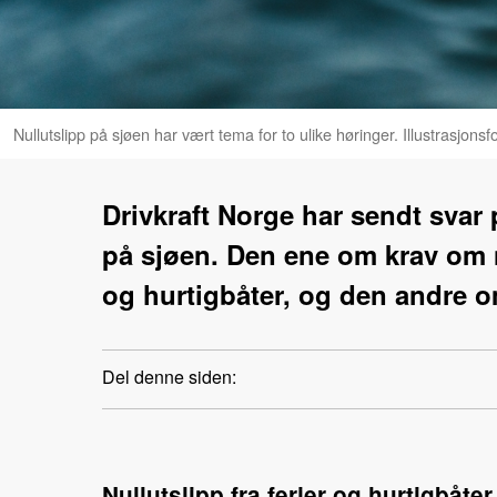
Nullutslipp på sjøen har vært tema for to ulike høringer. Illustrasjons
Drivkraft Norge har sendt svar p
på sjøen. Den ene om krav om nu
og hurtigbåter, og den andre o
Del denne siden:
Nullutslipp fra ferjer og hurtigbåter