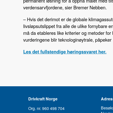
permanent løsning for å oppnå målet med tilt
verdensarvfjordene, sier Bremer Nebben.
– Hvis det derimot er de globale klimagassuts
livsløpsutslippet fra alle de ulike fornybare 
må da etableres like kriterier og metoder for 
vurderingene blir teknologinøytrale, påpeker
Les det fullstendige høringssvaret her.
Drivkraft Norge
Adres
Besøk
Org. nr. 960 498 704