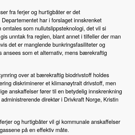
o
d
t
r fra ferjer og hurtigbåter er det
o
I
Departementet har i forslaget innskrenket
k
n
m omtales som nullutslippsteknologi, det vil si
s unntak fra reglen, blant annet i tilfeller der man
is det er manglende bunkringsfasiliteter og
ass ansees som et alternativ, mens bærekraftig
ekymring over at bærekraftig biodrivstoff holdes
ring diskriminerer et klimanøytralt drivstoff, men
tlige anskaffelser fører til en betydelig innskrenkning
administrerende direktør i Drivkraft Norge, Kristin
 ferjer og hurtigbåter vil gi kommunale anskaffelser
agassene på en effektiv måte.