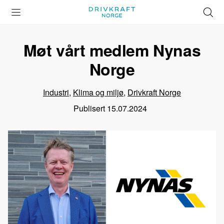
Åpne
Lukk
Å
meny
meny
s
Møt vårt medlem Nynas
Norge
Industri
,
Klima og miljø
,
Drivkraft Norge
Publisert
15.07.2024