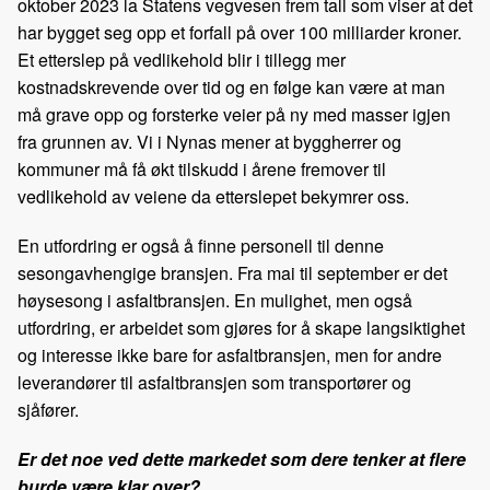
oktober 2023 la Statens vegvesen frem tall som viser at det
har bygget seg opp et forfall på over 100 milliarder kroner.
Et etterslep på vedlikehold blir i tillegg mer
kostnadskrevende over tid og en følge kan være at man
må grave opp og forsterke veier på ny med masser igjen
fra grunnen av. Vi i Nynas mener at byggherrer og
kommuner må få økt tilskudd i årene fremover til
vedlikehold av veiene da etterslepet bekymrer oss.
En utfordring er også å finne personell til denne
sesongavhengige bransjen. Fra mai til september er det
høysesong i asfaltbransjen. En mulighet, men også
utfordring, er arbeidet som gjøres for å skape langsiktighet
og interesse ikke bare for asfaltbransjen, men for andre
leverandører til asfaltbransjen som transportører og
sjåfører.
Er det noe ved dette markedet som dere tenker at flere
burde være klar over?