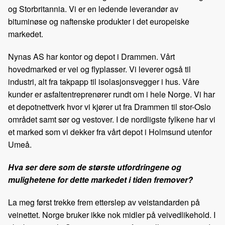
og Storbritannia. Vi er en ledende leverandør av
bituminøse og naftenske produkter i det europeiske
markedet.
Nynas AS har kontor og depot i Drammen. Vårt
hovedmarked er vei og flyplasser. Vi leverer også til
industri, alt fra takpapp til isolasjonsvegger i hus. Våre
kunder er asfaltentreprenører rundt om i hele Norge. Vi har
et depotnettverk hvor vi kjører ut fra Drammen til stor-Oslo
området samt sør og vestover. I de nordligste fylkene har vi
et marked som vi dekker fra vårt depot i Holmsund utenfor
Umeå.
Hva ser dere som de største utfordringene og
mulighetene for dette markedet i tiden fremover?
La meg først trekke frem etterslep av veistandarden på
veinettet. Norge bruker ikke nok midler på veivedlikehold. I