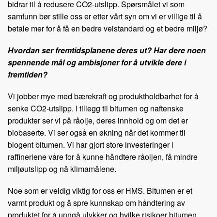
bidrar til å redusere CO2-utslipp. Spørsmålet vi som
samfunn bør stille oss er etter vårt syn om vi er villige til å
betale mer for å få en bedre veistandard og et bedre miljø?
Hvordan ser fremtidsplanene deres ut? Har dere noen
spennende mål og ambisjoner for å utvikle dere i
fremtiden?
Vi jobber mye med bærekraft og produktholdbarhet for å
senke CO2-utslipp. I tillegg til bitumen og naftenske
produkter ser vi på råolje, deres innhold og om det er
biobaserte. Vi ser også en økning når det kommer til
biogent bitumen. Vi har gjort store investeringer i
raffineriene våre for å kunne håndtere råoljen, få mindre
miljøutslipp og nå klimamålene.
Noe som er veldig viktig for oss er HMS. Bitumen er et
varmt produkt og å spre kunnskap om håndtering av
produktet for å unngå ulykker og hvilke risikoer bitumen