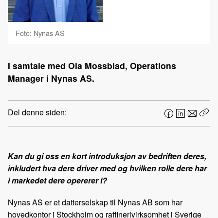
Foto: Nynas AS
I samtale med Ola Mossblad, Operations
Manager i Nynas AS.
Del denne siden:
F
L
E
Kop
a
i
-
len
c
n
p
e
k
o
Kan du gi oss en kort introduksjon av bedriften deres,
b
e
s
inkludert hva dere driver med og hvilken rolle dere har
o
d
t
i markedet dere opererer i?
o
I
k
n
Nynas AS er et datterselskap til Nynas AB som har
hovedkontor i Stockholm og raffinerivirksomhet i Sverige