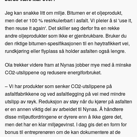
Jeg kan snakke litt om miljø. Bitumen er et oljeprodukt,
men det er 100 % resirkulerbart i asfalt. Vi pleier å si 'use it,
then reuse it again'. Det skiller seg derfor fra en rekke
andre oljeprodukter som ikke er gjenbrukbare. Bruker du
den riktige bitumen-spesifikasjonen til en høytrafikkert vei,
rundkjøring eller flyplass så holder asfalten også lengre.
Ola trekker videre fram at Nynas jobber mye med å minske
CO2-utslippene og redusere energiforbruket.
– Vi har produkter som senker CO2-utslippene på
asfaltfabrikkene og ved asfaltlegging på vei med mindre
utslipp av røyk. Reduksjon av støy når du kjører på asfalten
er en annen viktig del av arbeidet til Nynas. Å håndtere
disse miljøutfordringene er dyrere enn å ikke gjøre det,
men det har en klar miljøgevinst. I dag gis det en form for
bonus til entreprenøren om de kan dokumentere at de