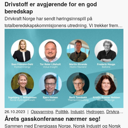
Drivstoff er avgjørende for en god
Høringssvar
beredskap
Drivkraft Norge har sendt høringsinnspill på
totalberedskapskommisjonens utredning. Vi trekker frem
viktigheten av drivstoff for beredskap, samt understreker
behovet for at fornybart drivstoff også kan inngå i
beredskapslager.
26.10.2023
|
Oppvarming
,
Politikk
,
Industri
,
Hydrogen
,
Drivkraft
Årets gasskonferanse nærmer seg!
Norge
,
Gass
,
Arrangementer
Sammen med Energigass Norge, Norsk Industri og Norsk