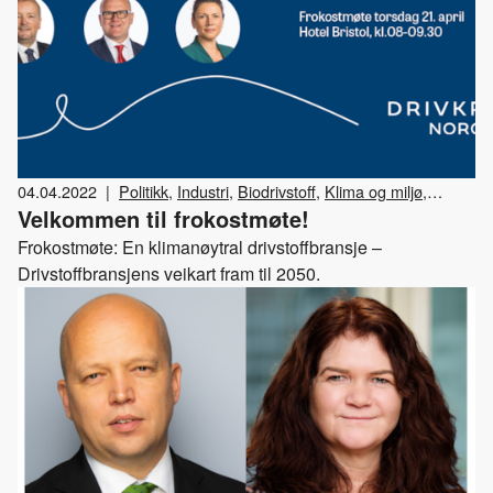
04.04.2022
|
Politikk
,
Industri
,
Biodrivstoff
,
Klima og miljø
,
Velkommen til frokostmøte!
Frokostmøte
,
Drivkraft Norge
Frokostmøte: En klimanøytral drivstoffbransje –
Drivstoffbransjens veikart fram til 2050.