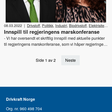
08.03.2022
|
Drivstoff
,
Politikk
,
Industri
,
Biodrivstoff
,
Elektrisitet
,
Innspill til regjeringens marskonferanse
Avgifter
,
Klima og miljø
,
Drivkraft Norge
- Vi har oversendt et skriftlig innspill med aktuelle punkter
til regjeringens marskonferanse, som vi håper regjeringen
legger merke til og inkluderer i arbeidet med revidert
statsbudsjett og statsbudsjettet for 2023, sier Kristin
Side 1 av 2
Neste
Bremer Nebben, administrerende direktør i Drivkraft Norge.
Drivkraft Norge
Org. nr. 960 498 704