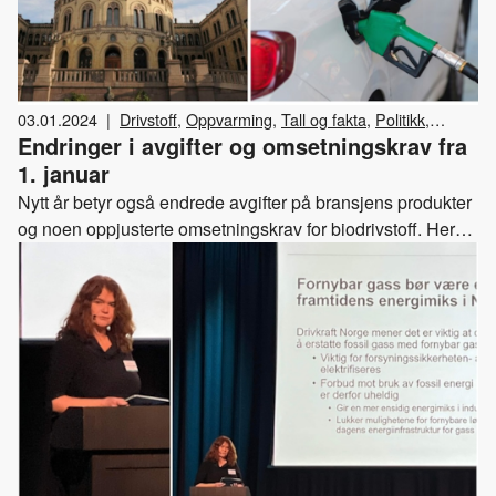
03.01.2024
|
Drivstoff
,
Oppvarming
,
Tall og fakta
,
Politikk
,
Endringer i avgifter og omsetningskrav fra
Energistasjoner
,
Industri
,
Biodrivstoff
,
Diesel
,
Avgifter
,
Gass
,
Bensin
1. januar
Nytt år betyr også endrede avgifter på bransjens produkter
og noen oppjusterte omsetningskrav for biodrivstoff. Her
har vi samlet en oversikt over endringene.