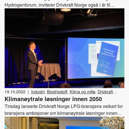
Hydrogenforum, inviterer Drivkraft Norge også i år til
høstens viktigste gasstreff. Velkommen til årets
gasskonferanse den 8. november på Sentralen i Oslo
Sentrum!
19.10.2022
|
Industri
,
Biodrivstoff
,
Klima og miljø
,
Drivkraft
Klimanøytrale løsninger innen 2050
Norge
,
Gass
Tirsdag lanserte Drivkraft Norge LPG-bransjens veikart for
bransjens ambisjoner om klimanøytrale løsninger innen
2050. Med veikartet ønsker vi å vise hvordan framtidens
LPG, basert på fornybare råstoffer, kan bidra til Norges