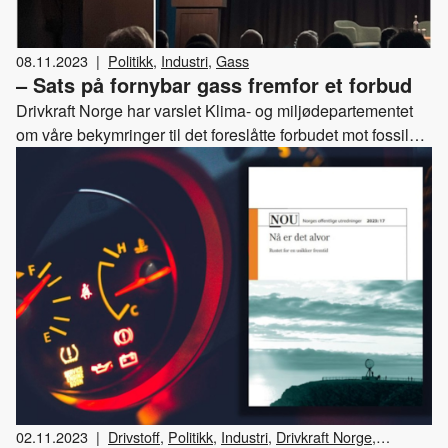
08.11.2023
|
Politikk
,
Industri
,
Gass
– Sats på fornybar gass fremfor et forbud
Drivkraft Norge har varslet Klima- og miljødepartementet
om våre bekymringer til det foreslåtte forbudet mot fossile
brensler i industrien. – Vi er enig i at klimagassutslippene
skal ned, men det handler om måten det skal oppnås på,
sier administrerende direktør Kristin Bremer Nebben, som
også hadde dette som sitt budskap på Gasskonferansen.
02.11.2023
|
Drivstoff
,
Politikk
,
Industri
,
Drivkraft Norge
,