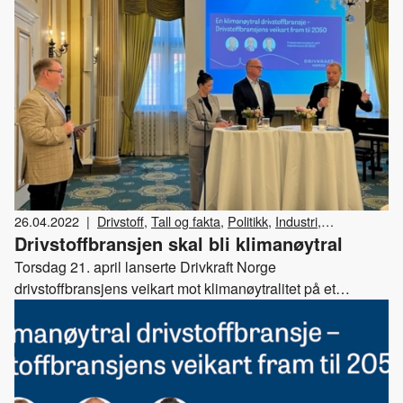
grønne omstillingsmål.
26.04.2022
|
Drivstoff
,
Tall og fakta
,
Politikk
,
Industri
,
Drivstoffbransjen skal bli klimanøytral
Biodrivstoff
,
Diesel
,
Klima og miljø
,
Drivkraft Norge
,
Arrangementer
Torsdag 21. april lanserte Drivkraft Norge
drivstoffbransjens veikart mot klimanøytralitet på et
frokostmøte på Hotel Bristol i Oslo. – At drivstoffbransjen
skal bli ikke-fossil blir krevende, men det er fullt mulig, sier
administrerende direktør i Drivkraft Norge, Kristin Bremer
Nebben.