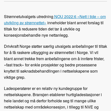
a
i
-
len
c
n
p
e
k
o
Strømnetutvalgets utredning
NOU 2022:6 «Nett i tide – om
b
e
s
utvikling av strømnettet»
inneholder blant annet forslag til
o
d
t
tiltak for å redusere tiden det tar å utvikle og
o
I
konsesjonsbehandle nye nettanlegg.
k
n
Drivkraft Norge støtter særlig utvalgets anbefalinger til tiltak
for å få raskere utbygging av strømnettet i Norge. Vi vil
blant annet trekke frem anbefalingene om å innføre frister,
«fast track» for enkle prosjekter og bedre prosessene
knyttet til søknadsbehandlingen i nettselskapene som
viktige grep.
Ladeoperatører er en relativ ny kundegruppe for
nettselskapene. Bransjen etablerer hurtigladestasjoner i
hele landet og må derfor forholde seg til mange ulike
nettselskap med områdekonsesjon, i tillegg til NVE og