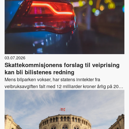
03.07.2026
Skattekommisjonens forslag til veiprising
kan bli bilistenes redning
Mens bilparken vokser, har statens inntekter fra
veibruksavgiften falt med 12 milliarder kroner årlig på 20
år. Regjeringen må lytte når Skattekommisjonen foreslår
nye måter å betale for bruken av veiene, ellers risikerer vi å
ende med en dyr og dårlig hastverksløsning for både el,
bensin og diesel.