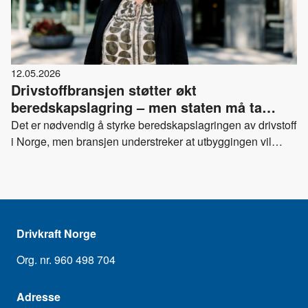
12.05.2026
Drivstoffbransjen støtter økt
beredskapslagring – men staten må ta
ansvar
Det er nødvendig å styrke beredskapslagringen av drivstoff
i Norge, men bransjen understreker at utbyggingen vil
kreve tid, investeringer og en tydelig statlig rolle for å
lykkes.
Drivkraft Norge
Org. nr. 960 498 704
Adresse