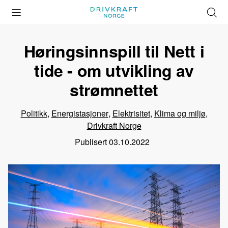
Åpne
Lukk
Å
meny
meny
s
Høringsinnspill til Nett i
tide - om utvikling av
strømnettet
Politikk
,
Energistasjoner
,
Elektrisitet
,
Klima og miljø
,
Drivkraft Norge
Publisert
03.10.2022