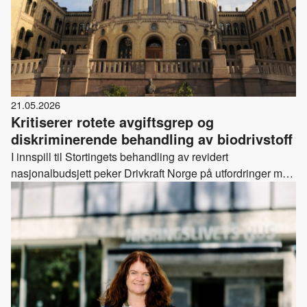
21.05.2026
Kritiserer rotete avgiftsgrep og
diskriminerende behandling av biodrivstoff
I innspill til Stortingets behandling av revidert
nasjonalbudsjett peker Drivkraft Norge på utfordringer med
midlertidige avgiftsendringer og behovet for mer treffsikre
rammevilkår for energi og klima.