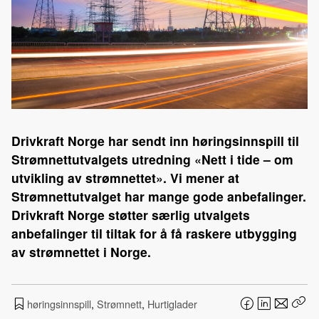
Drivkraft Norge har sendt inn høringsinnspill til
Strømnettutvalgets utredning «Nett i tide – om
utvikling av strømnettet». Vi mener at
Strømnettutvalget har mange gode anbefalinger.
Drivkraft Norge støtter særlig utvalgets
anbefalinger til tiltak for å få raskere utbygging
av strømnettet i Norge.
høringsinnspill
,
Strømnett
,
Hurtiglader
F
L
E
Kop