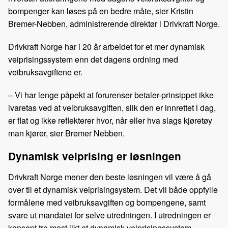
bompenger kan løses på en bedre måte, sier Kristin
Bremer-Nebben, administrerende direktør i Drivkraft Norge.
Drivkraft Norge har i 20 år arbeidet for et mer dynamisk
veiprisingssystem enn det dagens ordning med
veibruksavgiftene er.
– Vi har lenge påpekt at forurenser betaler-prinsippet ikke
ivaretas ved at veibruksavgiften, slik den er innrettet i dag,
er flat og ikke reflekterer hvor, når eller hva slags kjøretøy
man kjører, sier Bremer Nebben.
Dynamisk veiprising er løsningen
Drivkraft Norge mener den beste løsningen vil være å gå
over til et dynamisk veiprisingsystem. Det vil både oppfylle
formålene med veibruksavgiften og bompengene, samt
svare ut mandatet for selve utredningen. I utredningen er
konsept tre mest likt et dynamisk veiprisingssystem.