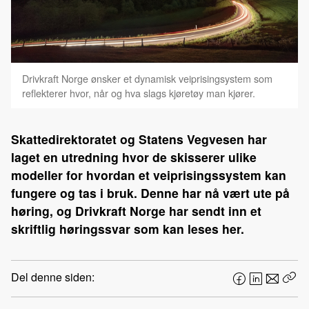
Drivkraft Norge ønsker et dynamisk veiprisingsystem som
reflekterer hvor, når og hva slags kjøretøy man kjører.
Skattedirektoratet og Statens Vegvesen har
laget en utredning hvor de skisserer ulike
modeller for hvordan et veiprisingssystem kan
fungere og tas i bruk. Denne har nå vært ute på
høring, og Drivkraft Norge har sendt inn et
skriftlig høringssvar som kan leses her.
Del denne siden:
F
L
E
Kop
a
i
-
len