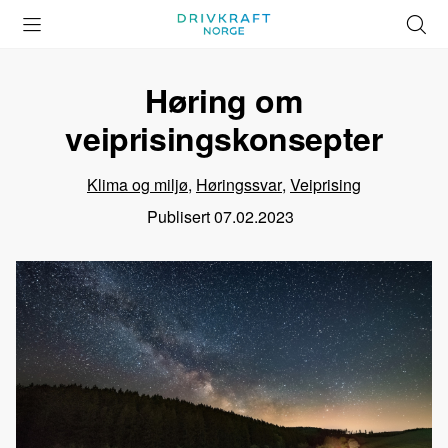
Åpne
Lukk
Å
meny
meny
s
Høring om
veiprisingskonsepter
Klima og miljø
,
Høringssvar
,
Veiprising
Publisert
07.02.2023