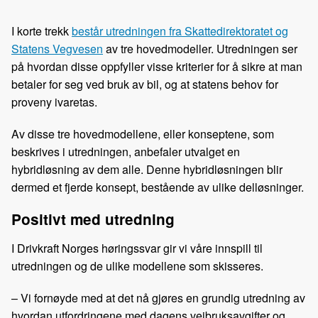
c
n
p
e
k
o
I korte trekk
består utredningen fra Skattedirektoratet og
b
e
s
Statens Vegvesen
av tre hovedmodeller. Utredningen ser
o
d
t
på hvordan disse oppfyller visse kriterier for å sikre at man
o
I
betaler for seg ved bruk av bil, og at statens behov for
k
n
proveny ivaretas.
Av disse tre hovedmodellene, eller konseptene, som
beskrives i utredningen, anbefaler utvalget en
hybridløsning av dem alle. Denne hybridløsningen blir
dermed et fjerde konsept, bestående av ulike delløsninger.
Positivt med utredning
I Drivkraft Norges høringssvar gir vi våre innspill til
utredningen og de ulike modellene som skisseres.
– Vi fornøyde med at det nå gjøres en grundig utredning av
hvordan utfordringene med dagens veibruksavgifter og