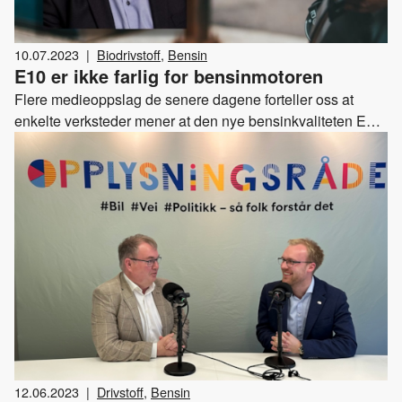
10.07.2023
|
Biodrivstoff
,
Bensin
E10 er ikke farlig for bensinmotoren
Flere medieoppslag de senere dagene forteller oss at
enkelte verksteder mener at den nye bensinkvaliteten E10
er skadelig for bensinmotorer. Det er særlig tilfeller med
gressklippere og påhengsmotorer som har vært omtalt.
Fagsjef i Drivkraft Norge, Kjartan Berland, mener det blir
for enkelt å si at det nødvendigvis er den nye
bensinkvaliteten som er årsaken til motorproblemer. Det
avgjørende er å forsikre seg om at man bruker rett drivstoff
på rett motor.
12.06.2023
|
Drivstoff
,
Bensin