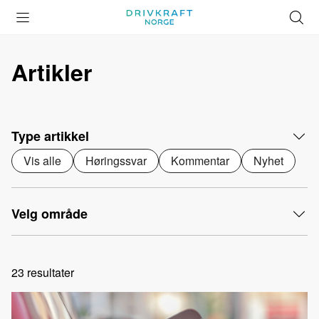
Åpne
Lukk
Å
meny
meny
s
Artikler
Type artikkel
Vis alle
Høringssvar
Kommentar
Nyhet
Velg område
23
resultater