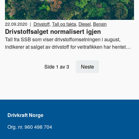
22.09.2020
|
Drivstoff
,
Tall og fakta
,
Diesel
,
Bensin
Drivstoffsalget normalisert igjen
Tall fra SSB som viser drivstoffomsetningen i august,
indikerer at salget av drivstoff for veitrafikken har hentet
seg inn igjen etter at koronatiltakene ble lempet på i mai.
Side 1 av 3
Neste
Drivkraft Norge
Org. nr. 960 498 704