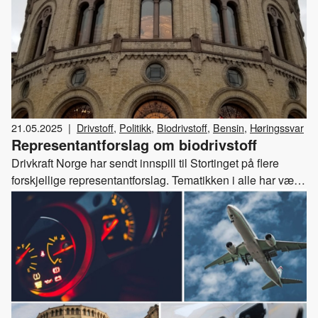
21.05.2025
|
Drivstoff
,
Politikk
,
Biodrivstoff
,
Bensin
,
Høringssvar
Representantforslag om biodrivstoff
Drivkraft Norge har sendt innspill til Stortinget på flere
forskjellige representantforslag. Tematikken i alle har vært
biodrivstoff. Her kan du lese våre høringssvar.