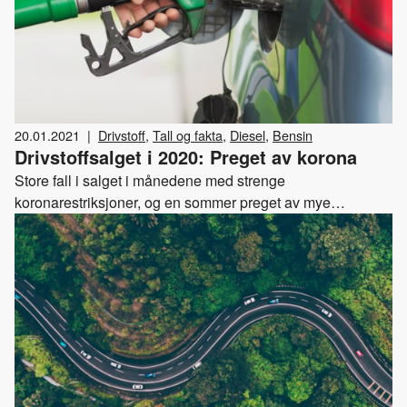
20.01.2021
|
Drivstoff
,
Tall og fakta
,
Diesel
,
Bensin
Drivstoffsalget i 2020: Preget av korona
Store fall i salget i månedene med strenge
koronarestriksjoner, og en sommer preget av mye
bilkjøring i eget hjemland, er noen av trendene for fjorårets
drivstoffsalg.