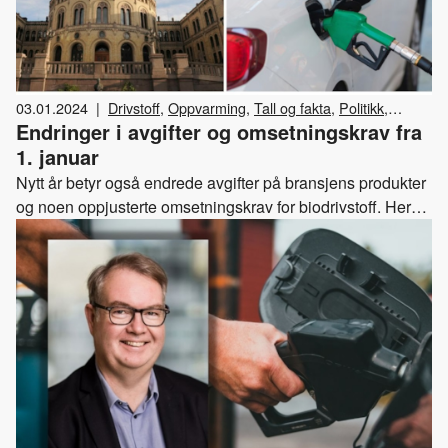
03.01.2024
|
Drivstoff
,
Oppvarming
,
Tall og fakta
,
Politikk
,
Endringer i avgifter og omsetningskrav fra
Energistasjoner
,
Industri
,
Biodrivstoff
,
Diesel
,
Avgifter
,
Gass
,
Bensin
1. januar
Nytt år betyr også endrede avgifter på bransjens produkter
og noen oppjusterte omsetningskrav for biodrivstoff. Her
har vi samlet en oversikt over endringene.