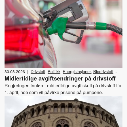
30.03.2026
|
Drivstoff
,
Politikk
,
Energistasjoner
,
Biodrivstoff
,
Midlertidige avgiftsendringer på drivstoff
Diesel
,
Avgifter
,
Bensin
Regjeringen innfører midlertidige avgiftskutt på drivstoff fra
1. april, noe som vil påvirke prisene på pumpene.