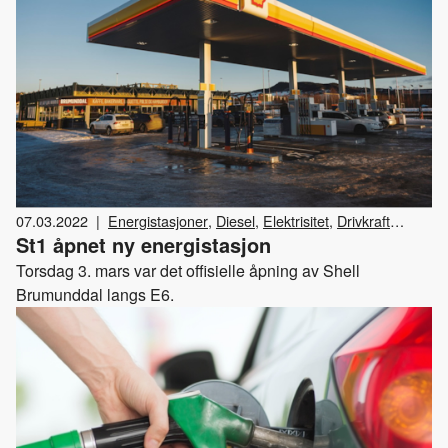
07.03.2022
|
Energistasjoner
,
Diesel
,
Elektrisitet
,
Drivkraft
St1 åpnet ny energistasjon
Norge
,
Bensin
Torsdag 3. mars var det offisielle åpning av Shell
Brumunddal langs E6.