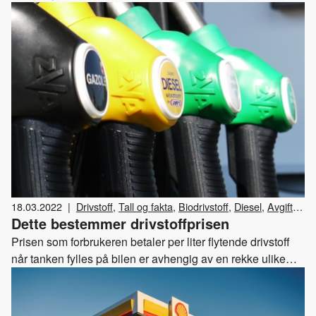
18.03.2022
|
Drivstoff
,
Tall og fakta
,
Biodrivstoff
,
Diesel
,
Avgifter
,
Dette bestemmer drivstoffprisen
Drivkraft Norge
,
Bensin
Prisen som forbrukeren betaler per liter flytende drivstoff
når tanken fylles på bilen er avhengig av en rekke ulike
faktorer.