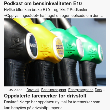
Podkast om bensinkvaliteten E10
Hvilke biler kan bruke E10 – og ikke? Podkasten
«Opplysningsrådet» har laget en egen episode om den
nye bensinkvaliteten E10, hvor Drivkraft Norge har deltatt
som fagekspert for å svare på aktuelle spørsmål.
11.05.2022
|
Drivstoff
,
Bensinstasjoner
,
Energistasjoner
,
Diesel
,
Oppdaterte faremerker for drivstoff
Drivkraft Norge
,
Bensin
Drivkraft Norge har oppdatert ny mal for faremerker som
kan benyttes på drivstoffpumpene.