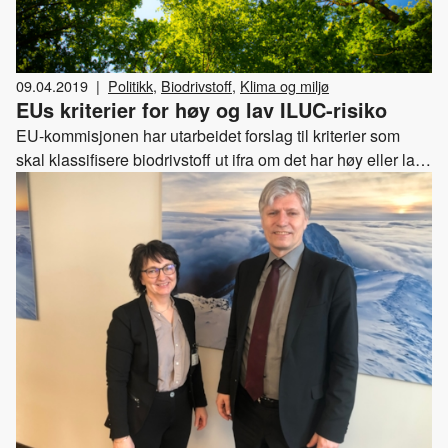
09.04.2019
|
Politikk
,
Biodrivstoff
,
Klima og miljø
EUs kriterier for høy og lav ILUC-risiko
EU-kommisjonen har utarbeidet forslag til kriterier som
skal klassifisere biodrivstoff ut ifra om det har høy eller lav
ILUC-risiko.