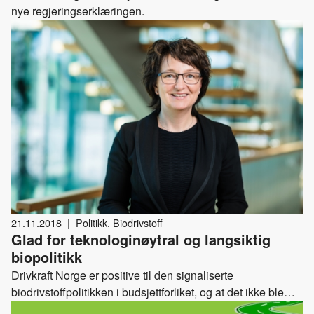
nye regjeringserklæringen.
21.11.2018
|
Politikk
,
Biodrivstoff
Glad for teknologinøytral og langsiktig
biopolitikk
Drivkraft Norge er positive til den signaliserte
biodrivstoffpolitikken i budsjettforliket, og at det ikke ble
gjort kortsiktige endringer for å saldere budsjettet.