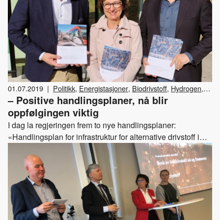
01.07.2019
|
Politikk
,
Energistasjoner
,
Biodrivstoff
,
Hydrogen
,
– Positive handlingsplaner, nå blir
Elektrisitet
,
Gass
oppfølgingen viktig
I dag la regjeringen frem to nye handlingsplaner:
«Handlingsplan for infrastruktur for alternative drivstoff i
transport» og «Handlingsplan for fossilfri kollektivtrafikk i
2025. Les våre kommentarer til planene her.