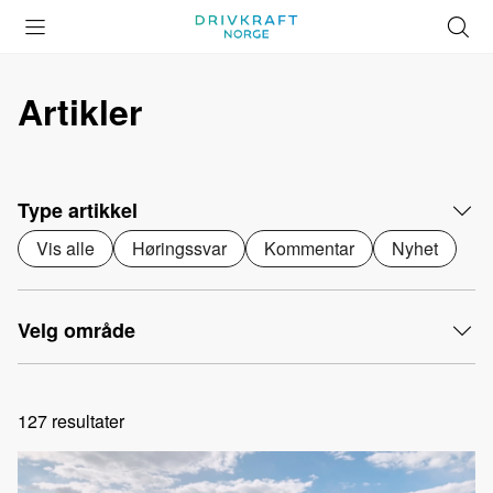
Åpne
Lukk
Å
meny
meny
s
Artikler
Type artikkel
Vis alle
Høringssvar
Kommentar
Nyhet
Velg område
127
resultater