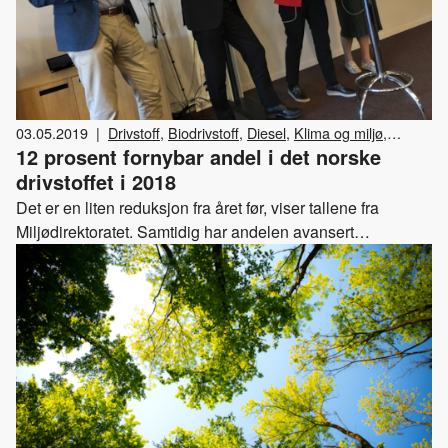
03.05.2019
|
Drivstoff
,
Biodrivstoff
,
Diesel
,
Klima og miljø
,
12 prosent fornybar andel i det norske
Bensin
drivstoffet i 2018
Det er en liten reduksjon fra året før, viser tallene fra
Miljødirektoratet. Samtidig har andelen avansert
biodrivstoff økt betraktelig, noe Drivkraft Norge mener er
svært positivt.