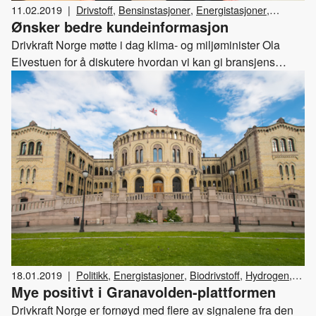
11.02.2019
|
Drivstoff
,
Bensinstasjoner
,
Energistasjoner
,
Ønsker bedre kundeinformasjon
Biodrivstoff
Drivkraft Norge møtte i dag klima- og miljøminister Ola
Elvestuen for å diskutere hvordan vi kan gi bransjens
kunder bedre informasjon om drivstoffenes klimanytte.
18.01.2019
|
Politikk
,
Energistasjoner
,
Biodrivstoff
,
Hydrogen
,
Mye positivt i Granavolden-plattformen
Elektrisitet
,
Veiprising
Drivkraft Norge er fornøyd med flere av signalene fra den