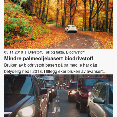
05.11.2018
|
Drivstoff
,
Tall og fakta
,
Biodrivstoff
Mindre palmeoljebasert biodrivstoff
Bruken av biodrivstoff basert på palmeolje har gått
betydelig ned i 2018. I tillegg øker bruken av avansert
biodrivstoff.