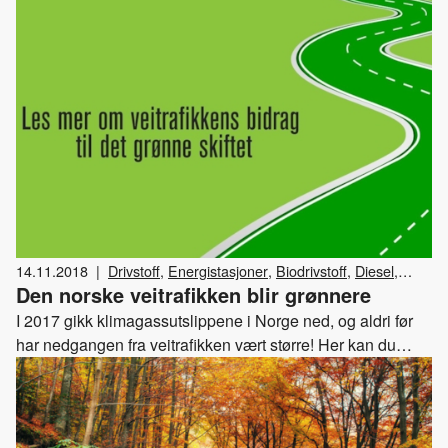
14.11.2018
|
Drivstoff
,
Energistasjoner
,
Biodrivstoff
,
Diesel
,
Den norske veitrafikken blir grønnere
Elektrisitet
,
Klima og miljø
,
Bensin
I 2017 gikk klimagassutslippene i Norge ned, og aldri før
har nedgangen fra veitrafikken vært større! Her kan du
finne ut mer om sammenhengene, og hvordan de ulike
teknologiene bidrar til utslippsreduksjonen.